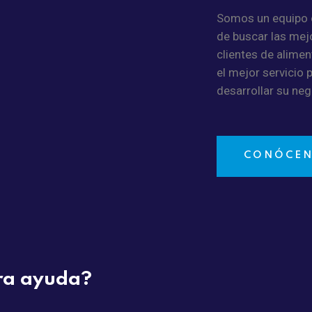
Somos un equipo
de buscar las mej
clientes de alimen
el mejor servicio 
desarrollar su neg
rolex
vape-
shops.com
CONÓCE
utilized
beautiful
build
to
exhibit
the
company
tra ayuda?
in
neuro-