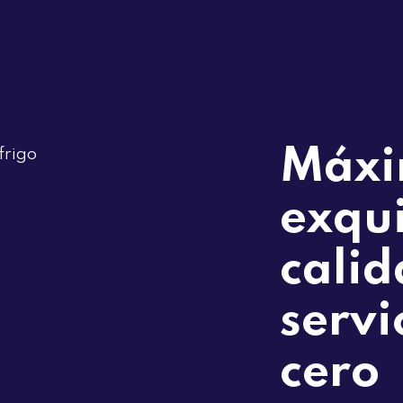
Máx
exqui
calid
servi
cero