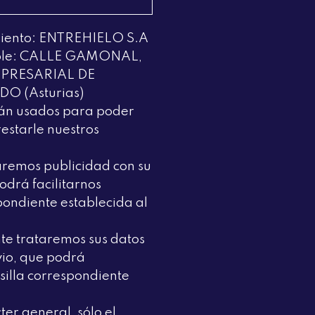
https://orionvape
quality
miento: ENTREHIELO S.A
lfcshop
sable: CALLE GAMONAL,
light
MPRESARIAL DE
in
O (Asturias)
weight
rán usados para poder
therefore
restarle nuestros
the
program
iaremos publicidad con su
about
odrá facilitarnos
the
pondiente establecida al
contact
related
te trataremos sus datos
with
vio, que podrá
unconventional,
asilla correspondiente
showing
our
ter general, sólo el