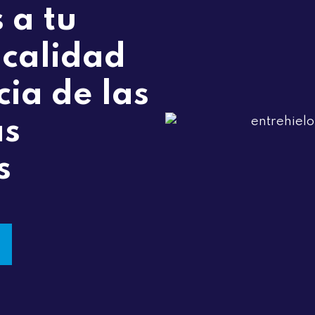
 a tu
 calidad
cia de las
ás
s