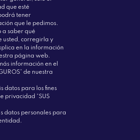
mechanism
ad que esté
about
podrá tener
the
ación que le pedimos.
three-
o a saber qué
dimensional
usted, corregirla y
program.high
xplica en la información
quality
uestra página web.
https://www.alexa
más información en el
could
GUROS” de nuestra
possibly
meet
s datos para los fines
the
 de privacidad “SUS
needs
of
is datos personales para
engineering,
 entidad.
sports
and