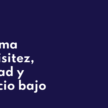
ima
sitez,
ad y
cio bajo